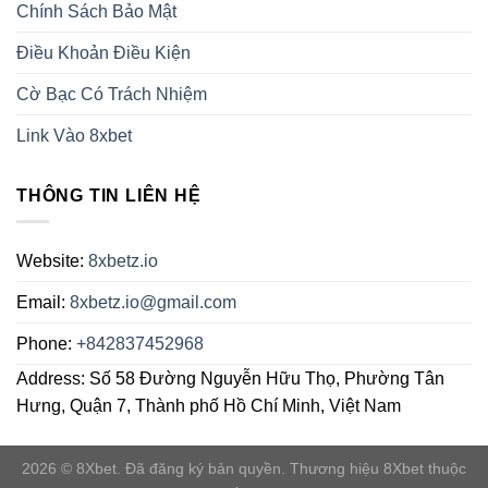
Chính Sách Bảo Mật
Điều Khoản Điều Kiện
Cờ Bạc Có Trách Nhiệm
Link Vào 8xbet
THÔNG TIN LIÊN HỆ
Website:
8xbetz.io
Email:
8xbetz.io@gmail.com
Phone:
+842837452968
Address: Số 58 Đường Nguyễn Hữu Thọ, Phường Tân
Hưng, Quận 7, Thành phố Hồ Chí Minh, Việt Nam
2026 © 8Xbet. Đã đăng ký bản quyền. Thương hiệu 8Xbet thuộc