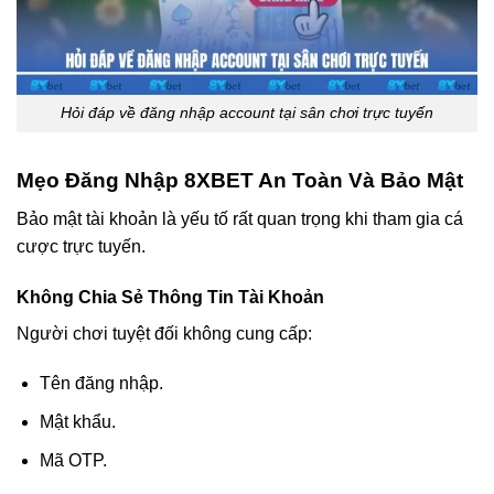
Hỏi đáp về đăng nhập account tại sân chơi trực tuyến
Mẹo Đăng Nhập 8XBET An Toàn Và Bảo Mật
Bảo mật tài khoản là yếu tố rất quan trọng khi tham gia cá
cược trực tuyến.
Không Chia Sẻ Thông Tin Tài Khoản
Người chơi tuyệt đối không cung cấp:
Tên đăng nhập.
Mật khẩu.
Mã OTP.