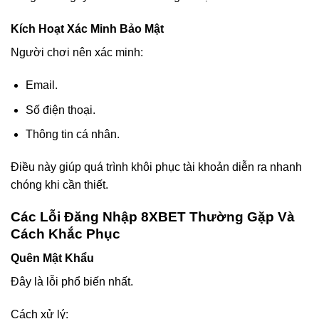
Kích Hoạt Xác Minh Bảo Mật
Người chơi nên xác minh:
Email.
Số điện thoại.
Thông tin cá nhân.
Điều này giúp quá trình khôi phục tài khoản diễn ra nhanh
chóng khi cần thiết.
Các Lỗi Đăng Nhập 8XBET Thường Gặp Và
Cách Khắc Phục
Quên Mật Khẩu
Đây là lỗi phổ biến nhất.
Cách xử lý: