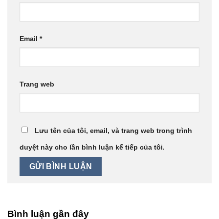
Email
*
Trang web
Lưu tên của tôi, email, và trang web trong trình
duyệt này cho lần bình luận kế tiếp của tôi.
Bình luận gần đây