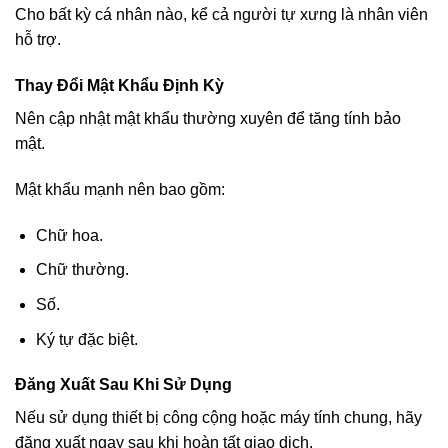
Cho bất kỳ cá nhân nào, kể cả người tự xưng là nhân viên
hỗ trợ.
Thay Đổi Mật Khẩu Định Kỳ
Nên cập nhật mật khẩu thường xuyên để tăng tính bảo
mật.
Mật khẩu mạnh nên bao gồm:
Chữ hoa.
Chữ thường.
Số.
Ký tự đặc biệt.
Đăng Xuất Sau Khi Sử Dụng
Nếu sử dụng thiết bị công cộng hoặc máy tính chung, hãy
đăng xuất ngay sau khi hoàn tất giao dịch.