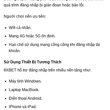
quá trình đăng nhập bị gián đoạn hoặc báo lỗi.
Người chơi nên ưu tiên:
Wifi cá nhân.
Mạng 4G hoặc 5G ổn định.
Hạn chế sử dụng mạng công cộng khi đăng nhập tài
khoản.
Sử Dụng Thiết Bị Tương Thích
8XBET hỗ trợ đăng nhập trên nhiều nền tảng như:
Máy tính Windows.
Laptop MacBook.
Điện thoại Android.
iPhone và iPad.