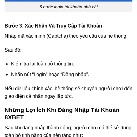
3 bước login tài khoản nhà cái
Bước 3: Xác Nhận Và Truy Cập Tài Khoản
Nhập mã xác minh (Captcha) theo yêu cầu của hệ thống.
Sau đó:
Kiểm tra lại toàn bộ thông tin.
Nhấn nút “Login” hoặc “Đăng nhập”.
Nếu dữ liệu chính xác, hệ thống sẽ chuyển người chơi đến
giao diện cá nhân ngay lập tức.
Những Lợi Ích Khi Đăng Nhập Tài Khoản
8XBET
Sau khi đăng nhập thành công, người chơi có thể sử dụng
toàn bộ tính năng của nền tảng như: