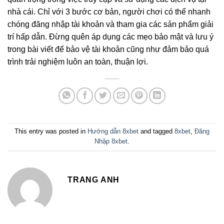
nhà cái. Chỉ với 3 bước cơ bản, người chơi có thể nhanh
chóng đăng nhập tài khoản và tham gia các sản phẩm giải
trí hấp dẫn. Đừng quên áp dụng các mẹo bảo mật và lưu ý
trong bài viết để bảo vệ tài khoản cũng như đảm bảo quá
trình trải nghiệm luôn an toàn, thuận lợi.
This entry was posted in
Hướng dẫn 8xbet
and tagged
8xbet
,
Đăng
Nhập 8xbet
.
TRANG ANH