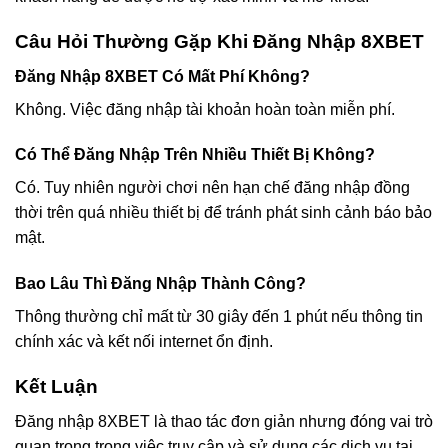
Câu Hỏi Thường Gặp Khi Đăng Nhập 8XBET
Đăng Nhập 8XBET Có Mất Phí Không?
Không. Việc đăng nhập tài khoản hoàn toàn miễn phí.
Có Thể Đăng Nhập Trên Nhiều Thiết Bị Không?
Có. Tuy nhiên người chơi nên hạn chế đăng nhập đồng
thời trên quá nhiều thiết bị để tránh phát sinh cảnh báo bảo
mật.
Bao Lâu Thì Đăng Nhập Thành Công?
Thông thường chỉ mất từ 30 giây đến 1 phút nếu thông tin
chính xác và kết nối internet ổn định.
Kết Luận
Đăng nhập 8XBET là thao tác đơn giản nhưng đóng vai trò
quan trọng trong việc truy cập và sử dụng các dịch vụ tại