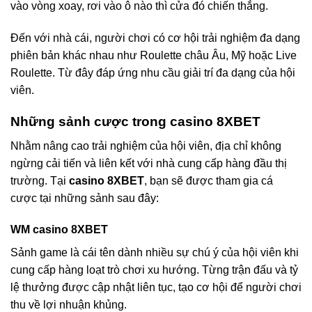
vào vòng xoay, rơi vào ô nào thì cửa đó chiến thắng.
Đến với nhà cái, người chơi có cơ hội trải nghiệm đa dạng
phiên bản khác nhau như Roulette châu Âu, Mỹ hoặc Live
Roulette. Từ đây đáp ứng nhu cầu giải trí đa dạng của hội
viên.
Những sảnh cược trong casino 8XBET
Nhằm nâng cao trải nghiệm của hội viên, địa chỉ không
ngừng cải tiến và liên kết với nhà cung cấp hàng đầu thị
trường. Tại
casino 8XBET
, bạn sẽ được tham gia cá
cược tại những sảnh sau đây:
WM casino 8XBET
Sảnh game là cái tên dành nhiều sự chú ý của hội viên khi
cung cấp hàng loạt trò chơi xu hướng. Từng trận đấu và tỷ
lệ thưởng được cập nhật liên tục, tạo cơ hội để người chơi
thu về lợi nhuận khủng.