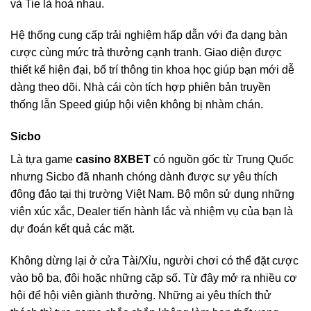
và Tie là hoà nhau.
Hệ thống cung cấp trải nghiệm hấp dẫn với đa dạng bàn
cược cùng mức trả thưởng cạnh tranh. Giao diện được
thiết kế hiện đại, bố trí thông tin khoa học giúp bạn mới dễ
dàng theo dõi. Nhà cái còn tích hợp phiên bản truyền
thống lẫn Speed giúp hội viên không bị nhàm chán.
Sicbo
Là tựa game
casino 8XBET
có nguồn gốc từ Trung Quốc
nhưng Sicbo đã nhanh chóng dành được sự yêu thích
đông đảo tại thị trường Việt Nam. Bộ môn sử dụng những
viên xúc xắc, Dealer tiến hành lắc và nhiệm vụ của bạn là
dự đoán kết quả các mặt.
Không dừng lại ở cửa Tài/Xỉu, người chơi có thể đặt cược
vào bộ ba, đôi hoặc những cặp số. Từ đây mở ra nhiều cơ
hội để hội viên giành thưởng. Những ai yêu thích thử