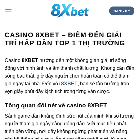
Skip
to
ĐĂNG KÝ
content
CASINO 8XBET – ĐIỂM ĐẾN GIẢI
TRÍ HẤP DẪN TOP 1 THỊ TRƯỜNG
Casino
8XBET
hướng đến một không gian giải trí sống
động với hình ảnh và âm thanh chất lượng. Không cần đến
sòng bạc thật, giờ đây người chơi hoàn toàn có thể tham
gia ngay tại nhà. Đến với
8XBET
, bạn sẽ tận hưởng trọn
vẹn giây phút đầy kịch tích trong từng ván cược.
Tổng quan đôi nét về casino 8XBET
Sảnh game dần khẳng định sức hút của mình khi số lượng
người tham gia ngày càng đông đảo. Với mục tiêu phát
triển bền vững, nơi đây không ngừng phát triển và nâng