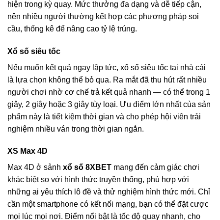
hiện trong kỳ quay. Mức thưởng đa dạng và dễ tiếp cận,
nên nhiều người thường kết hợp các phương pháp soi
cầu, thống kê để nâng cao tỷ lệ trúng.
Xổ số siêu tốc
Nếu muốn kết quả ngay lập tức, xổ số siêu tốc tại nhà cái
là lựa chọn không thể bỏ qua. Ra mắt đã thu hút rất nhiều
người chơi nhờ cơ chế trả kết quả nhanh — có thể trong 1
giây, 2 giây hoặc 3 giây tùy loại. Ưu điểm lớn nhất của sản
phẩm này là tiết kiệm thời gian và cho phép hội viên trải
nghiệm nhiều ván trong thời gian ngắn.
XS Max 4D
Max 4D ở sảnh
xổ số 8XBET
mang đến cảm giác chơi
khác biệt so với hình thức truyền thống, phù hợp với
những ai yêu thích lô đề và thử nghiệm hình thức mới. Chỉ
cần một smartphone có kết nối mạng, bạn có thể đặt cược
mọi lúc mọi nơi. Điểm nổi bật là tốc độ quay nhanh, cho