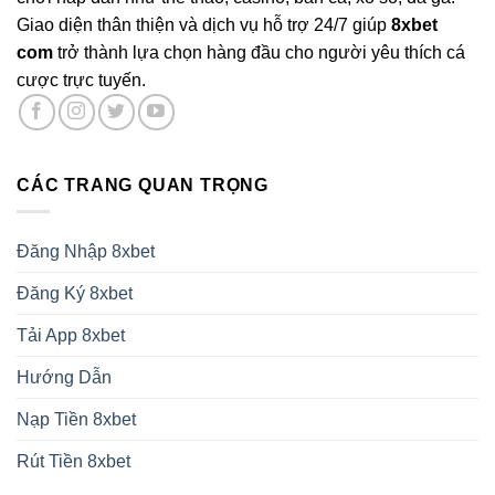
Giao diện thân thiện và dịch vụ hỗ trợ 24/7 giúp
8xbet
com
trở thành lựa chọn hàng đầu cho người yêu thích cá
cược trực tuyến.
CÁC TRANG QUAN TRỌNG
Đăng Nhập 8xbet
Đăng Ký 8xbet
Tải App 8xbet
Hướng Dẫn
Nạp Tiền 8xbet
Rút Tiền 8xbet