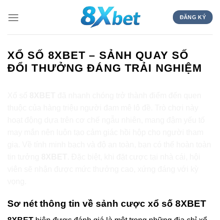
Skip
to
ĐĂNG KÝ
content
XỔ SỐ 8XBET – SẢNH QUAY SỐ
ĐỔI THƯỞNG ĐÁNG TRẢI NGHIỆM
Xổ số
8XBET
đã nhanh chóng trở thành điểm đến quen
thuộc của hàng triệu người đam mê lô đề. Trò chơi này
hoạt động dựa trên cơ chế ngẫu nhiên, mang đậm yếu tố
may mắn nên luôn tạo cảm giác hồi hộp cho người tham
gia. Về tính minh bạch và độ an toàn, bạn có thể hoàn toàn
tin tưởng
8XBET
. Đặc biệt, khi đặt cược tại nhà cái, hội
viên sẽ nhận được mức thưởng cao, xứng đáng với kỳ
vọng.
Sơ nét thông tin về sảnh cược xổ số 8XBET