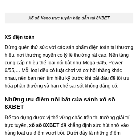
Xổ số Keno trực tuyến hấp dẫn tại 8KBET
XS điện toán
Đừng quên thử sức với các sản phẩm điện toán tại thương
hiệu, nơi thường xuyên có tỷ lệ thưởng rất cao. Nền tảng
cung cấp nhiều thể loại nổi bật như Mega 6/45, Power
6/55,… Mỗi loại đều có luật chơi và cơ hội thắng khác
nhau, nên bạn nên tìm hiểu kỹ trước khi bắt đầu để tối ưu
hóa phần thưởng và hạn chế sai sót không đáng có.
Những ưu điểm nổi bật của sảnh xổ số
8XBET
Để tạo dựng được vị thế vững chắc trên thị trường giải trí
trực tuyến,
xổ số 8XBET
đã khẳng định sức hút nhờ vào
hàng loạt ưu điểm vượt trội. Dưới đây là những điểm