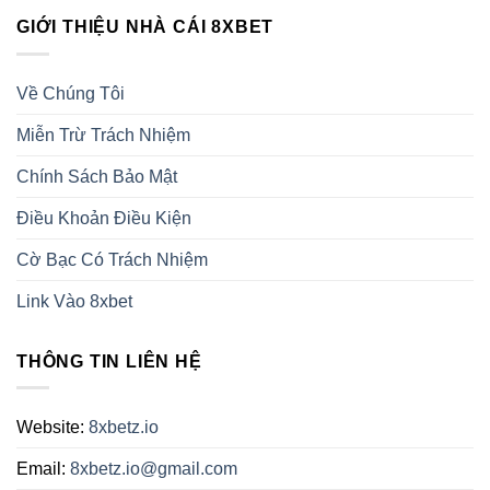
GIỚI THIỆU NHÀ CÁI 8XBET
Về Chúng Tôi
Miễn Trừ Trách Nhiệm
Chính Sách Bảo Mật
Điều Khoản Điều Kiện
Cờ Bạc Có Trách Nhiệm
Link Vào 8xbet
THÔNG TIN LIÊN HỆ
Website:
8xbetz.io
Email:
8xbetz.io@gmail.com