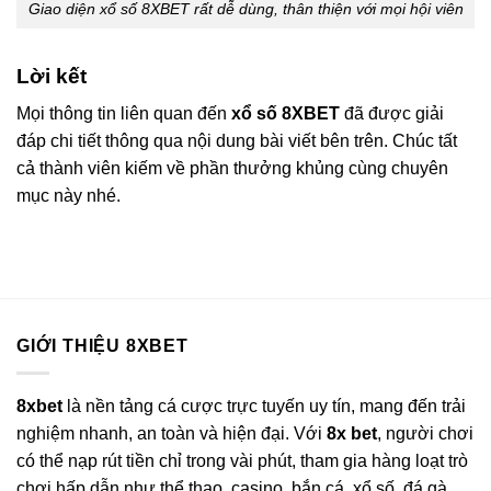
Giao diện xổ số 8XBET rất dễ dùng, thân thiện với mọi hội viên
Lời kết
Mọi thông tin liên quan đến
xổ số 8XBET
đã được giải
đáp chi tiết thông qua nội dung bài viết bên trên. Chúc tất
cả thành viên kiếm về phần thưởng khủng cùng chuyên
mục này nhé.
GIỚI THIỆU 8XBET
8xbet
là nền tảng cá cược trực tuyến uy tín, mang đến trải
nghiệm nhanh, an toàn và hiện đại. Với
8x bet
, người chơi
có thể nạp rút tiền chỉ trong vài phút, tham gia hàng loạt trò
chơi hấp dẫn như thể thao, casino, bắn cá, xổ số, đá gà.