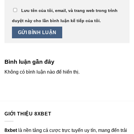
Lưu tên của tôi, email, và trang web trong trình
duyệt này cho lần bình luận kế tiếp của tôi.
Bình luận gần đây
Không có bình luận nào để hiển thị.
GIỚI THIỆU 8XBET
8xbet
là nền tảng cá cược trực tuyến uy tín, mang đến trải