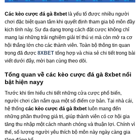
Các kèo cược đá gà 8xbet
là yếu tố được nhiều người
chơi đặc biệt quan tâm khi quyết định tham gia bộ môn đầy
kịch tính này. Sự đa dạng trong cách đặt cược không chỉ
mang lại những trải nghiệm giải trí thú vị mà còn mở ra cơ
hội thắng lớn cho các thành viên. Toàn bộ thông tin quan
trọng đã được
8XBET
tổng hợp và chia sẻ chi tiết trong bài
viết dưới đây, mời bạn cùng theo dõi.
Tổng quan về các kèo cược đá gà 8xbet nổi
bật hiện nayy
Trước khi tìm hiểu chi tiết những cửa cược phổ biến,
người chơi cần nắm qua một số điểm cơ bản. Tại nhà cái,
hệ thống
các kèo cược đá gà 8xbet
luôn mang đến
những phần thưởng giá trị, giúp thành viên có cơ hội gia
tăng thu nhập một cách nhanh chóng và thuận lợi. Chính vì
thế, số lượng người yêu thích bộ môn này ngày càng gia
tăng đáng kể.