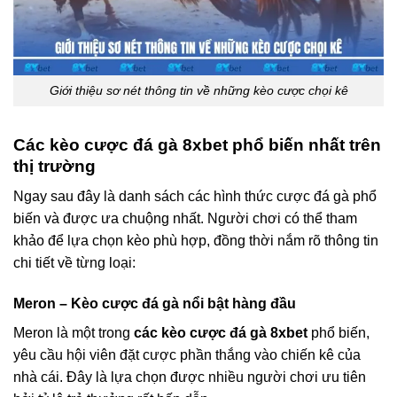
Giới thiệu sơ nét thông tin về những kèo cược chọi kê
Các kèo cược đá gà 8xbet phổ biến nhất trên
thị trường
Ngay sau đây là danh sách các hình thức cược đá gà phổ
biến và được ưa chuộng nhất. Người chơi có thể tham
khảo để lựa chọn kèo phù hợp, đồng thời nắm rõ thông tin
chi tiết về từng loại:
Meron – Kèo cược đá gà nổi bật hàng đầu
Meron là một trong
các kèo cược đá gà 8xbet
phổ biến,
yêu cầu hội viên đặt cược phần thắng vào chiến kê của
nhà cái. Đây là lựa chọn được nhiều người chơi ưu tiên