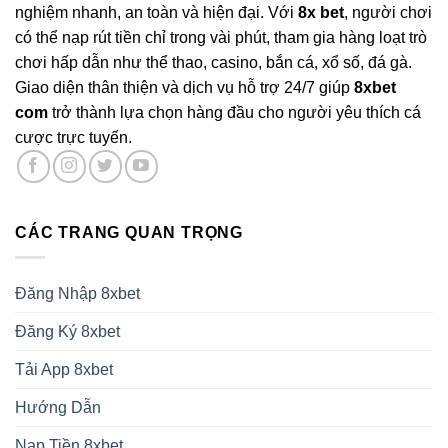
nghiệm nhanh, an toàn và hiện đại. Với
8x bet
, người chơi
có thể nạp rút tiền chỉ trong vài phút, tham gia hàng loạt trò
chơi hấp dẫn như thể thao, casino, bắn cá, xổ số, đá gà.
Giao diện thân thiện và dịch vụ hỗ trợ 24/7 giúp
8xbet
com
trở thành lựa chọn hàng đầu cho người yêu thích cá
cược trực tuyến.
CÁC TRANG QUAN TRỌNG
Đăng Nhập 8xbet
Đăng Ký 8xbet
Tải App 8xbet
Hướng Dẫn
Nạp Tiền 8xbet