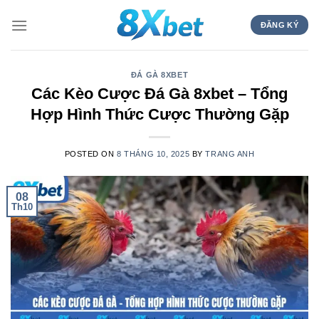
Skip
to
ĐĂNG KÝ
content
ĐÁ GÀ 8XBET
Các Kèo Cược Đá Gà 8xbet – Tổng
Hợp Hình Thức Cược Thường Gặp
POSTED ON
8 THÁNG 10, 2025
BY
TRANG ANH
08
Th10