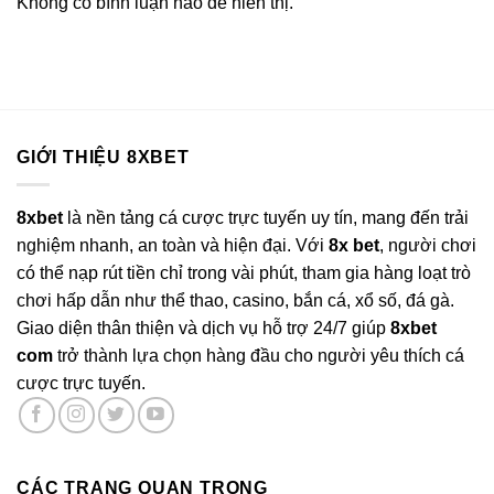
Không có bình luận nào để hiển thị.
GIỚI THIỆU 8XBET
8xbet
là nền tảng cá cược trực tuyến uy tín, mang đến trải
nghiệm nhanh, an toàn và hiện đại. Với
8x bet
, người chơi
có thể nạp rút tiền chỉ trong vài phút, tham gia hàng loạt trò
chơi hấp dẫn như thể thao, casino, bắn cá, xổ số, đá gà.
Giao diện thân thiện và dịch vụ hỗ trợ 24/7 giúp
8xbet
com
trở thành lựa chọn hàng đầu cho người yêu thích cá
cược trực tuyến.
CÁC TRANG QUAN TRỌNG