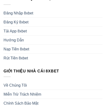
Đăng Nhập 8xbet
Đăng Ký 8xbet
Tải App 8xbet
Hướng Dẫn
Nạp Tiền 8xbet
Rút Tiền 8xbet
GIỚI THIỆU NHÀ CÁI 8XBET
Về Chúng Tôi
Miễn Trừ Trách Nhiệm
Chính Sách Bảo Mật