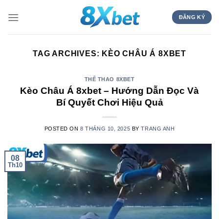
Skip
to
ĐĂNG KÝ
content
TAG ARCHIVES:
KÈO CHÂU Á 8XBET
THỂ THAO 8XBET
Kèo Châu Á 8xbet – Hướng Dẫn Đọc Và
Bí Quyết Chơi Hiệu Quả
POSTED ON
8 THÁNG 10, 2025
BY
TRANG ANH
08
Th10