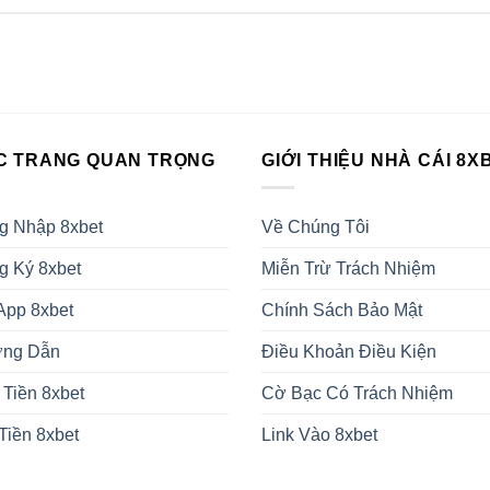
C TRANG QUAN TRỌNG
GIỚI THIỆU NHÀ CÁI 8X
g Nhập 8xbet
Về Chúng Tôi
g Ký 8xbet
Miễn Trừ Trách Nhiệm
App 8xbet
Chính Sách Bảo Mật
ng Dẫn
Điều Khoản Điều Kiện
Tiền 8xbet
Cờ Bạc Có Trách Nhiệm
Tiền 8xbet
Link Vào 8xbet