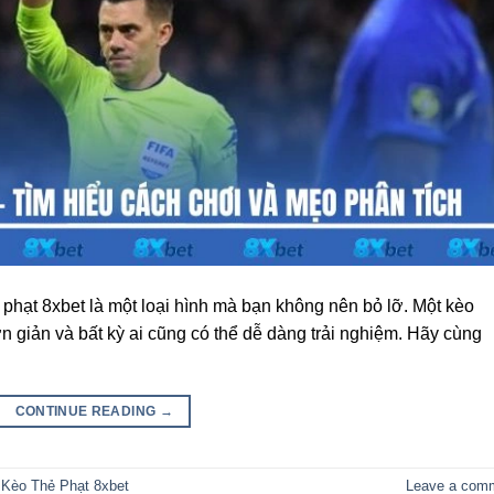
 phạt 8xbet là một loại hình mà bạn không nên bỏ lỡ. Một kèo
ơn giản và bất kỳ ai cũng có thể dễ dàng trải nghiệm. Hãy cùng
CONTINUE READING
→
,
Kèo Thẻ Phạt 8xbet
Leave a com